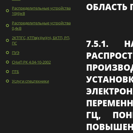
ОБЛАСТЬ
Распределительные устройства
10(6)кВ
Распределительные устройства
0,4кВ
2КТПГС, КТПв(к)(м)(п), БКТП, РП,
7.5.1.
ПС
РАСП
ПУЭ
СНиП РК 4.04-10-2002
ПРОИЗВО
ПТБ
УСТАН
Услуги спецтехники
ЭЛЕКТРО
ПЕРЕМЕНН
ГЦ, ПО
ПОВЫШЕН