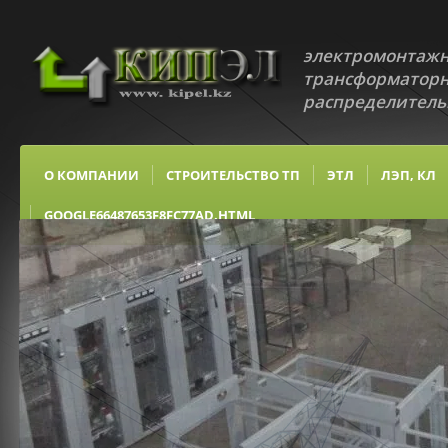
электромонтаж
трансформатор
распределительн
О КОМПАНИИ
СТРОИТЕЛЬСТВО ТП
ЭТЛ
ЛЭП, КЛ
GOOGLE66487653F8FC77AD.HTML